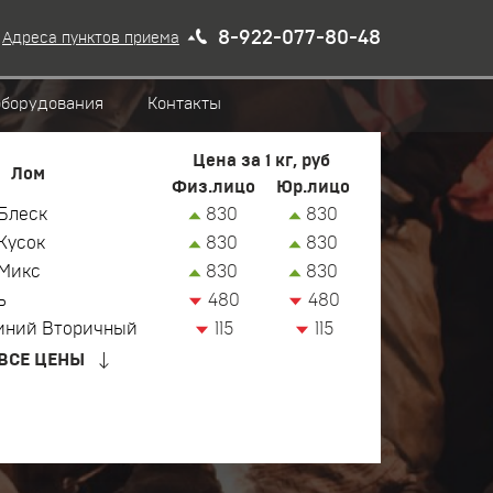
8-922-077-80-48
Адреса пунктов приема
оборудования
Контакты
Цена за 1 кг, руб
Лом
Физ.лицо
Юр.лицо
Блеск
830
830
Кусок
830
830
Микс
830
830
ь
480
480
иний Вторичный
115
115
ВСЕ ЦЕНЫ