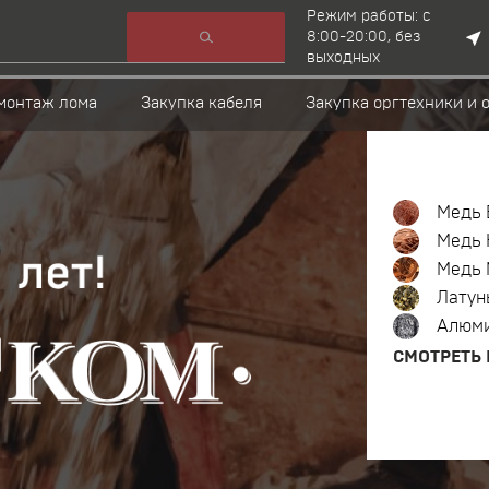
Режим работы: c
8:00-20:00, без
выходных
монтаж лома
Закупка кабеля
Закупка оргтехники и 
Медь 
Медь 
Медь 
Латун
Алюм
СМОТРЕТЬ 