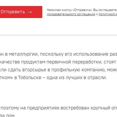
Нажимая кнопку «Отправить», Вы соглашаете
Отправить
пользовательского соглашения
и
политикой 
н в металлургии, поскольку его использование р
 качестве продуктам первичной переработки, стоя
если сдать вторсырье в профильную компанию, мо
тком» в Тобольске – одна из лучших в отрасли.
, поэтому на предприятиях востребован крупный оп
за лом.