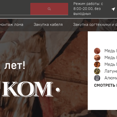
Режим работы: c
8:00-20:00, без
выходных
монтаж лома
Закупка кабеля
Закупка оргтехники и 
Медь 
Медь 
Медь 
Латун
Алюм
СМОТРЕТЬ 