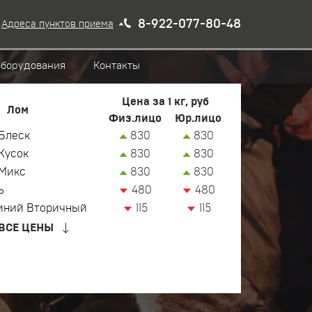
8-922-077-80-48
Адреса пунктов приема
оборудования
Контакты
Цена за 1 кг, руб
Лом
Физ.лицо
Юр.лицо
Блеск
830
830
Кусок
830
830
Микс
830
830
ь
480
480
иний Вторичный
115
115
ВСЕ ЦЕНЫ