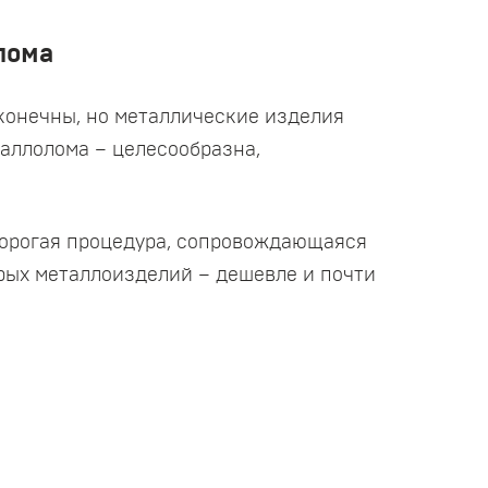
лома
конечны, но металлические изделия
аллолома – целесообразна,
 дорогая процедура, сопровождающаяся
рых металлоизделий – дешевле и почти