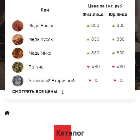
Вывоз и демонтаж лома
Цена за 1 кг, руб
Лом
Физ.лицо
Юр.лицо
Закупка кабеля
830
830
Медь Блеск
Закупка оргтехники и оборудования
830
830
Медь Кусок
Контакты
830
830
Медь Микс
Заказать обратный звонок
480
480
Латунь
Прием лома цветных и черных металлов в Тобольске
115
115
Алюминий Вторичный
8-922-077-80-48
СМОТРЕТЬ ВСЕ ЦЕНЫ
офис:
Тобольск, 2-й квартал, 3с1, территория БСИ-2
tum@metkom-group.ru
Каталог