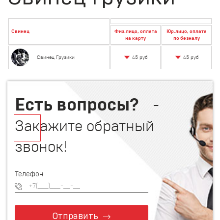
Свинец
Физ.лицо, оплата
Юр.лицо, оплата
на карту
по безналу
45 руб
45 руб
Свинец Грузики
Есть вопросы?
-
Закажите обратный
звонок!
Телефон
Отправить