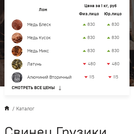
Вывоз и демонтаж лома
Цена за 1 кг, руб
Лом
Физ.лицо
Юр.лицо
Закупка кабеля
830
830
Медь Блеск
Закупка оргтехники и оборудования
830
830
Медь Кусок
Контакты
830
830
Медь Микс
Заказать обратный звонок
480
480
Латунь
Прием лома цветных и черных металлов в Тобольске
115
115
Алюминий Вторичный
8-922-077-80-48
СМОТРЕТЬ ВСЕ ЦЕНЫ
офис:
Тобольск, 2-й квартал, 3с1, территория БСИ-2
tum@metkom-group.ru
/
Каталог
Свинец Грузики