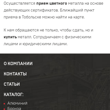
Осуществляется
прием цветного
металла на основе
действующих сертификатов. Ближайший пункт
приема в Тобольске можно найти на карте.
К нам обращаются не только, чтобы сдать, но и
купить
металл. Сотрудничаем с физическими
лицами и юридическими лицами.
О КОМПАНИИ
КОНТАКТЫ
СТАТЬИ
КАТАЛОГ:
Алюминий
Бронза