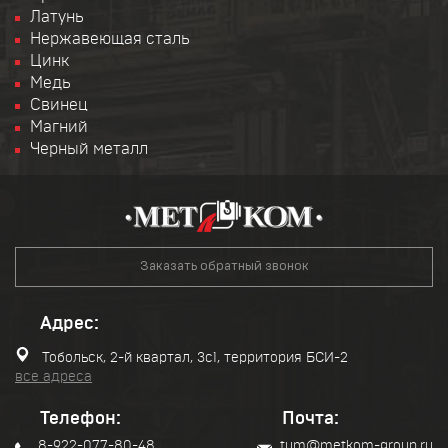
Латунь
Нержавеющая сталь
Цинк
Медь
Свинец
Магний
Черный металл
Заказать обратный звонок
Адрес:
Тобольск, 2-й квартал, 3с1, территория БСИ-2
все адреса
Телефон:
Почта:
8-922-077-80-48
tum@metkom-group.ru