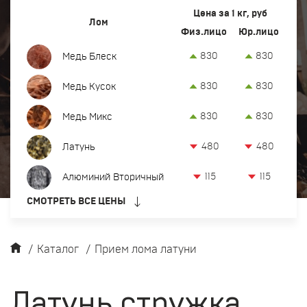
Вывоз и демонтаж лома
Цена за 1 кг, руб
Лом
Физ.лицо
Юр.лицо
Закупка кабеля
830
830
Медь Блеск
Закупка оргтехники и оборудования
830
830
Медь Кусок
Контакты
830
830
Медь Микс
Заказать обратный звонок
480
480
Латунь
Прием лома цветных и черных металлов в Тобольске
115
115
Алюминий Вторичный
8-922-077-80-48
СМОТРЕТЬ ВСЕ ЦЕНЫ
офис:
Тобольск, 2-й квартал, 3с1, территория БСИ-2
tum@metkom-group.ru
/
Каталог
/
Прием лома латуни
Латунь стружка